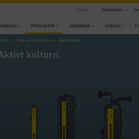
Sverige
Webbplatser
Ko
RKNADER
PRODUKTER
LÖSNINGAR
SERVICE
F
tteknik
Filter och aktivt koltorn
Aktivt koltorn
Aktivt koltorn