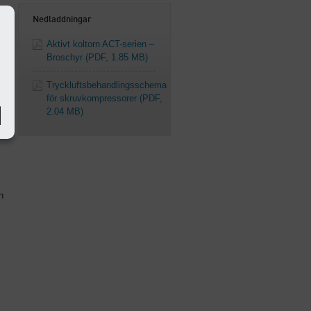
Nedladdningar
Aktivt koltorn ACT-serien –
Broschyr
(PDF, 1.85 MB)
Tryckluftsbehandlingsschema
för skruvkompressorer
(PDF,
2.04 MB)
n