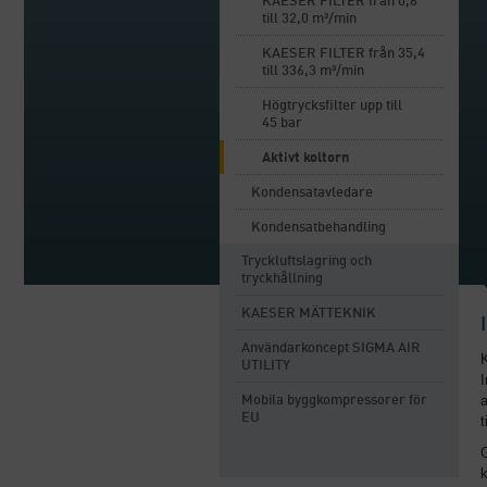
KAESER FILTER från 0,6
till 32,0 m³/min
KAESER FILTER från 35,4
till 336,3 m³/min
Högtrycksfilter upp till
45 bar
Aktivt koltorn
Kondensatavledare
Kondensatbehandling
Tryckluftslagring och
tryckhållning
KAESER MÄTTEKNIK
Användarkoncept SIGMA AIR
K
UTILITY
I
a
Mobila byggkompressorer för
EU
t
k