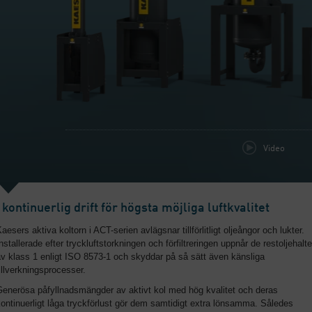
Video
I kontinuerlig drift för högsta möjliga luftkvalitet
aesers aktiva koltorn i ACT-serien avlägsnar tillförlitligt oljeångor och lukter.
nstallerade efter tryckluftstorkningen och förfiltreringen uppnår de restoljehalte
v klass 1 enligt ISO 8573-1 och skyddar på så sätt även känsliga
illverkningsprocesser.
Generösa påfyllnadsmängder av aktivt kol med hög kvalitet och deras
ontinuerligt låga tryckförlust gör dem samtidigt extra lönsamma. Således