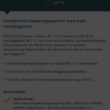
360° vy
Sensationella besparingsexperter med stabil
tryckdaggpunkt
SECOTEC-kyltorkar i serierna TA – TC (*) torkar tryckluft till en
tryckdaggpunkt till 3 °C, tack vare mycket effektiv ackumulatorreglering
behovsanpassat och därmed extra sparsamt. En generöst
dimensionerad kylackumulator ger ett skonsamt driftsätt och en stabil
tryckdaggpunkt.
enorma besparingsmöjligheter vid dellastdrift och i arbetspauser
extra robust och underhållssnål anläggningskonstruktion
luftkylda utföranden för omgivningstemperaturer upp till 43 °C
Dina fördelar
Spara energi:
Tack vare energibesparingsreglering kan i dellastdrift överflödig
kyleffekt mellanlagras i den termiska ackumulatorn och