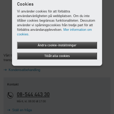
Cookies
Vi använder cookies för att förbättra
användarvänligheten på webbplatsen. Om du inte
tillåter cookies begränsas funktionaliteten. Dessutom
använder vi spårningscookies från tredje part för att
förbättra användarupplevelsen.
Mer information om
cookies.
Ändra cookie-inställningar
Vårt tips: Behandla kondensat lagenligt och prisvärt innan vidare
Tillåt alla cookies
transport till avloppssystemet med AQUAMAT olje-vattenavskiljare.
Kondensatbehandling
Kontakt
08-544 443 30
Må-fr, kl. 08:00 till 17:00
Ställ en fråga