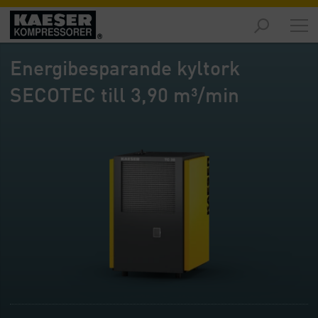
Marknader
-
Energibesparande kyltork
Översikt
SECOTEC till 3,90 m³/min
Produkter
-
Översikt
Lösningar
-
Översikt
Service
-
Översikt
Företaget
-
Översikt