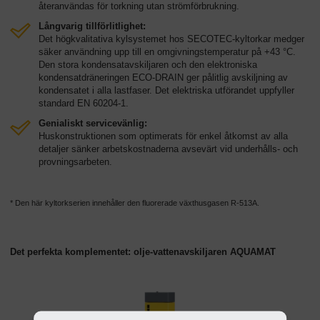
återanvändas för torkning utan strömförbrukning.
Långvarig tillförlitlighet:
Det högkvalitativa kylsystemet hos SECOTEC-kyltorkar medger
säker användning upp till en omgivningstemperatur på +43 °C.
Den stora kondensatavskiljaren och den elektroniska
kondensatdräneringen ECO-DRAIN ger pålitlig avskiljning av
kondensatet i alla lastfaser. Det elektriska utförandet uppfyller
standard EN 60204-1.
Genialiskt servicevänlig:
Huskonstruktionen som optimerats för enkel åtkomst av alla
detaljer sänker arbetskostnaderna avsevärt vid underhålls- och
provningsarbeten.
* Den här kyltorkserien innehåller den fluorerade växthusgasen R-513A.
Det perfekta komplementet: olje-vattenavskiljaren AQUAMAT