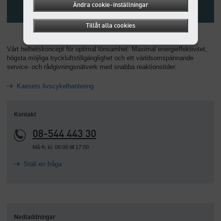
Ändra cookie-inställningar
Tillåt alla cookies
Vårt helhetskoncept för optimal lönsamhet: Maximal energieffektivitet,
högsta möjliga tryckluftstillgänglighet och ett världsomspännande
service- och rådgivningsnätverk med snabba reaktionstider.
Kaesers livscykelhantering
Kontakt
08-544 443 30
Må-fr, kl. 08:00 till 17:00
Ställ en fråga
Nedladdningar