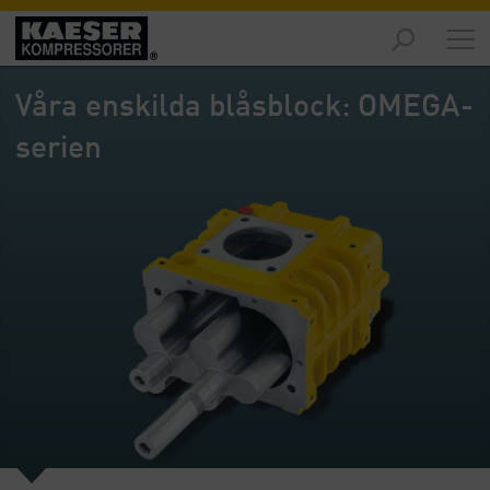
Marknader
-
Våra enskilda blåsblock: OMEGA-
Översikt
serien
Produkter
-
Översikt
Lösningar
-
Översikt
Service
-
Översikt
Företaget
-
Översikt