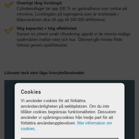
Ovanligt lång livslängd:
Cylinderrullager tar upp 100 % av gaskrafterna som verkar på
rotorerna. Livslängden på lagringarna som är monterade i
blåsmaskinen ökar till upp till 100 000 drifttimmar.
Hög kapacitet = hög effektivitet:
Genom en ytterst exakt tillverkning uppnår vi de minsta möjliga
spaltmåtten mellan rotor och hus. Därmed går mindre flöde
förlorat genom spaltförluster.
Lönsam tack vare låga livscykelkostnader
Cookies
Vi använder cookies för att förbättra
användarvänligheten på webbplatsen. Om du inte
tillåter cookies begränsas funktionaliteten. Dessutom
använder vi spårningscookies från tredje part för att
förbättra användarupplevelsen.
Mer information om
cookies.