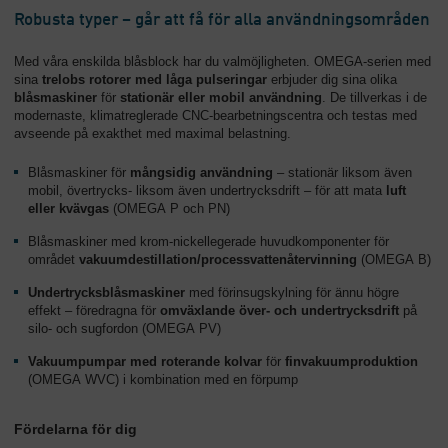
Robusta typer – går att få för alla användningsområden
Med våra enskilda blåsblock har du valmöjligheten. OMEGA-serien med
sina
trelobs rotorer med låga pulseringar
erbjuder dig sina olika
blåsmaskiner
för
stationär eller mobil användning
. De tillverkas i de
modernaste, klimatreglerade CNC-bearbetningscentra och testas med
avseende på exakthet med maximal belastning.
Blåsmaskiner för
mångsidig användning
– stationär liksom även
mobil, övertrycks- liksom även undertrycksdrift – för att mata
luft
eller kvävgas
(OMEGA P och PN)
Blåsmaskiner med krom-nickellegerade huvudkomponenter för
området
vakuumdestillation/processvattenåtervinning
(OMEGA B)
Undertrycksblåsmaskiner
med förinsugskylning för ännu högre
effekt – föredragna för
omväxlande över- och undertrycksdrift
på
silo- och sugfordon (OMEGA PV)
Vakuumpumpar med roterande kolvar
för
finvakuumproduktion
(OMEGA WVC) i kombination med en förpump
Fördelarna för dig