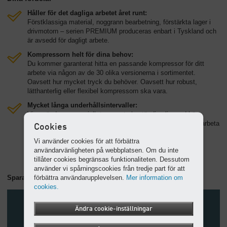
Håller för det dagliga arbetet året runt:
Förstklassiga material, noggrann bearbetning, förstärkta lager i
drivmotorn – serien PREMIUM produceras enbart i Tyskland och
är avsedd för dagligt arbete.
Kompressorn helt för dina behov:
Du kommer garanterat hitta en passande kompressor för ditt
arbete via någon av de 30 olika versionerna i sortimentet.
Oavsett hur mycket tryck du behöver. Oavsett hur robust,
lätthanterlig eller flexibel kompressorn ska vara.
Mycket långa underhållsintervaller:
Vi använder en speciell, temperaturbeständig olja med hög
prestanda för våra PREMIUM-kompressorer. Du kan därför arbeta
Cookies
omkring 1000 timmar tills nästa oljebyte.
Vi använder cookies för att förbättra
användarvänligheten på webbplatsen. Om du inte
tillåter cookies begränsas funktionaliteten. Dessutom
använder vi spårningscookies från tredje part för att
förbättra användarupplevelsen.
Mer information om
Spara energikostnader
cookies.
Ändra cookie-inställningar