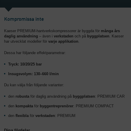
Kompromissa inte
Kaeser PREMIUM-hantverkskompressorer är byggda för
många års
daglig användning
– även i
verkstaden
och på
byggplatsen
. Kaeser
har utvecklat modeller för
varje applikation
.
Dessa har följande effektparametrar:
Tryck: 10/20/25 bar
Insugsvolym: 130–660 l/min
Du kan välja från följande varianter:
den
robusta
för daglig användning på
byggplatsen
: PREMIUM CAR
den
kompakta
för
byggentreprenörer
: PREMIUM COMPACT
den
flexibla
för
verkstaden
: PREMIUM
Dina fördelar