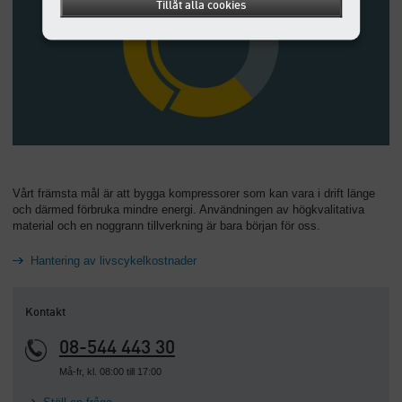
Tillåt alla cookies
Vårt främsta mål är att bygga kompressorer som kan vara i drift länge
och därmed förbruka mindre energi. Användningen av högkvalitativa
material och en noggrann tillverkning är bara början för oss.
Hantering av livscykelkostnader
Kontakt
08-544 443 30
Må-fr, kl. 08:00 till 17:00