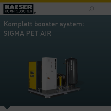
Marknader
-
Komplett booster system:
Översikt
SIGMA PET AIR
Produkter
-
Översikt
Lösningar
-
Översikt
Service
-
Översikt
Företaget
-
Översikt