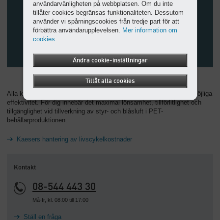
användarvänligheten på webbplatsen. Om du inte
tillåter cookies begränsas funktionaliteten. Dessutom
använder vi spårningscookies från tredje part för att
förbättra användarupplevelsen.
Mer information om
cookies.
Ändra cookie-inställningar
Tillåt alla cookies
Alla komponenter är noggrant avstämda mot varandra för högsta möjliga
effektivitet. För dig innebär det maximal lönsamhet, tillförlitlighet och
tillgänglighet vid tillverkning av styr- och blåsluft i PET-
behållarproduktionen.
Kaesers hantering av livscykelkostnader
Kontakt
08-544 443 30
Må-fr, kl. 08:00 till 17:00
Ställ en fråga