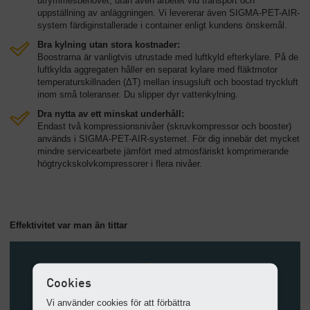
utrymmesbehovet, utan även arbetet vid transport och
uppställning av anläggningen. Vi levererar även SIGMA-PET-AIR-
system färdiginstallerade i container enligt kundens önskemål.
Bra kylning utan stora kostnader:
Boostrarna är vanligtvis utrustade med luftkyld efterkylare. På de
luftkylda aggregaten håller en separat kylare med fläktmotor
temperaturskillnaden (ΔT) mellan insugsluft och boostad tryckluft
inom små toleranser. Du slipper dyr vattenkylning.
Dra nytta av ett minskat underhåll:
Endast två kompressionsnivåer (skruvkompressor och booster)
används i SIGMA-PET-AIR-systemet. För dig innebär det mycket
mindre servicearbete jämfört med atmosfäriskt komprimerande
högtryckskolvkompressorer i flera nivåer.
Effektivitet var man än tittar
Cookies
Vi använder cookies för att förbättra