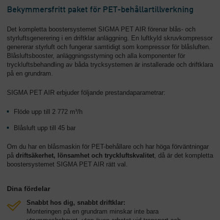
Bekymmersfritt paket för PET-behållartillverkning
Det kompletta boostersystemet SIGMA PET AIR förenar blås- och
styrluftsgenerering i en driftklar anläggning. En luftkyld skruvkompressor
genererar styrluft och fungerar samtidigt som kompressor för blåsluften.
Blåsluftsbooster, anläggningsstyrning och alla komponenter för
tryckluftsbehandling av båda trycksystemen är installerade och driftklara
på en grundram.
SIGMA PET AIR erbjuder följande prestandaparametrar:
Flöde upp till 2 772 m³/h
Blåsluft upp till 45 bar
Om du har en blåsmaskin för PET-behållare och har höga förväntningar
på
driftsäkerhet, lönsamhet och tryckluftskvalitet
, då är det kompletta
boostersystemet SIGMA PET AIR rätt val.
Dina fördelar
Snabbt hos dig, snabbt driftklar:
Monteringen på en grundram minskar inte bara