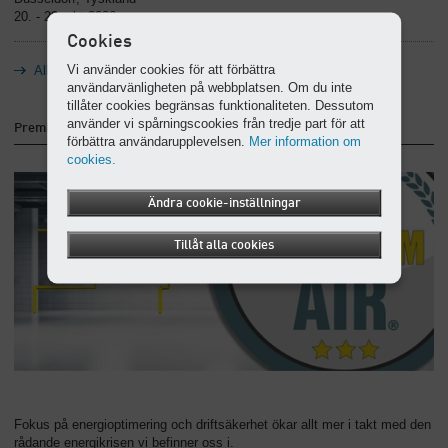
20. - 23. okt 2026
Cookies
Vi använder cookies för att förbättra
Alla mässor
användarvänligheten på webbplatsen. Om du inte
tillåter cookies begränsas funktionaliteten. Dessutom
använder vi spårningscookies från tredje part för att
PremiumAIR
förbättra användarupplevelsen.
Mer information om
cookies.
Ändra cookie-inställningar
Tillåt alla cookies
Fokus på energioptimering och driftsäkerhet ökar allt mer i takt med den
rådande energikrisen vi befinner oss i.