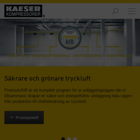
Marknader
-
Översikt
Produkter
-
Översikt
Lösningar
-
Säkrare och grönare tryckluft
Översikt
PremiumAIR är ett komplett program för er anläggningsägare där vi
tillsammans skapar en säker och energieffektiv anläggning hela vägen
Service
från produktion till slutförbrukning av tryckluft.
-
Översikt
PremiumAIR
Företaget
-
Översikt