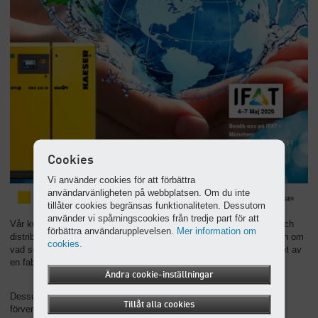
Cookies
Vi använder cookies för att förbättra
användarvänligheten på webbplatsen. Om du inte
tillåter cookies begränsas funktionaliteten. Dessutom
använder vi spårningscookies från tredje part för att
Vår kundtidning, KAESER report, utkommer
två gånger om året
och
förbättra användarupplevelsen.
Mer information om
distribueras
kostnadsfritt
. I den berättar vi om
produktnyheter
och om
cookies.
vad som händer hos KAESER KOMPRESSORER – från öppnandet av
en fabrik till deltagande i stora evenemang.
Ändra cookie-inställningar
Dessutom berättar vi om
tillverkningsprocesser
och
projekt
som
Tillåt alla cookies
förverkligats med användning av tryckluftsteknik från KAESER