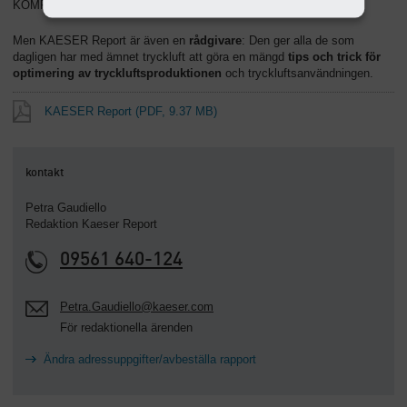
KOMPRESSORER.
Men KAESER Report är även en
rådgivare
: Den ger alla de som
dagligen har med ämnet tryckluft att göra en mängd
tips och trick för
optimering av tryckluftsproduktionen
och tryckluftsanvändningen.
KAESER Report
(PDF, 9.37 MB)
kontakt
Petra Gaudiello
Redaktion Kaeser Report
09561 640-124
Petra.Gaudiello@kaeser.com
För redaktionella ärenden
Ändra adressuppgifter/avbeställa rapport