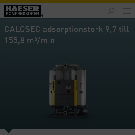
Marknader
-
CALOSEC adsorptionstork 9,7 till
Översikt
155,8 m³/min
Produkter
-
Översikt
Lösningar
-
Översikt
Service
-
Översikt
Företaget
-
Översikt