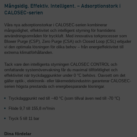
Mångsidig. Effektiv. Intelligent. – Adsorptionstork i
CALOSEC-serien
Våra nya adsorptionstorkar i CALOSEC-serien kombinerar
mångsidighet, effektivitet och intelligent styrning för framtidens
användningsområden för tryckluft. Med innovativa torkprocesser som
Blower Purge (CSP), Zero Purge (CSA) och Closed Loop (CSL) erbjuder
vi den optimala lösningen för olika behov – från energieffektivitet till
extrema klimatförhållanden.
Tack vare den intelligenta styrningen CALOSEC CONTROL och
omfattande systemövervakning får du maximal tillförlitlighet och
effektivitet när tryckdaggpunkter under 0 °C behövs. Oavsett om det
gäller optik-, elektronik- eller läkemedelsindustrin garanterar CALOSEC-
serien högsta prestanda och energibesparande lösningar.
Tryckdaggpunkt ned till −40 °C (som tillval även ned till -70 °C)
Flöde 9,7 till 155,8 m³/min
Tryck 5 till 11 bar
Dina fördelar