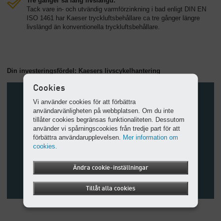
Tre gånger så lång livslängd:
Tack vare in- och utvändig varmförzinkning i bad enligt DIN EN
ISO 1461 har Kaeser tryckluftsbehållare ca tre gånger längre
livslängd än konventionella tryckluftsbehållare.
Din investeringsfördel: Kaesers livscykelhantering
Cookies
Vi använder cookies för att förbättra
användarvänligheten på webbplatsen. Om du inte
tillåter cookies begränsas funktionaliteten. Dessutom
använder vi spårningscookies från tredje part för att
förbättra användarupplevelsen.
Mer information om
cookies.
Ändra cookie-inställningar
Tillåt alla cookies