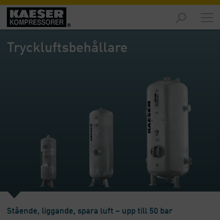
Marknader
-
Tryckluftsbehållare
Översikt
Produkter
-
Översikt
Lösningar
-
Översikt
Service
-
Översikt
Företaget
-
Stående, liggande, spara luft – upp till 50 bar
Översikt