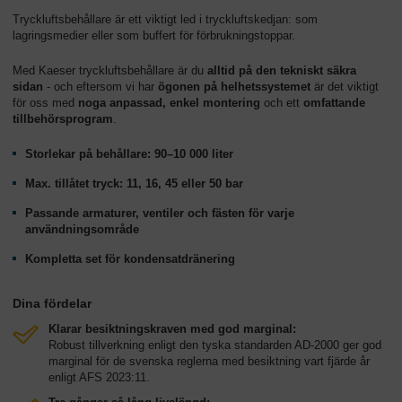
Tryckluftsbehållare är ett viktigt led i tryckluftskedjan: som
lagringsmedier eller som buffert för förbrukningstoppar.
Med Kaeser tryckluftsbehållare är du
alltid på den tekniskt säkra
sidan
- och eftersom vi har
ögonen på helhetssystemet
är det viktigt
för oss med
noga anpassad, enkel montering
och ett
omfattande
tillbehörsprogram
.
Storlekar på behållare: 90–10 000 liter
Max. tillåtet tryck: 11, 16, 45 eller 50 bar
Passande armaturer, ventiler och fästen för varje
användningsområde
Kompletta set för kondensatdränering
Dina fördelar
Klarar besiktningskraven med god marginal:
Robust tillverkning enligt den tyska standarden AD-2000 ger god
marginal för de svenska reglerna med besiktning vart fjärde år
enligt AFS 2023:11.