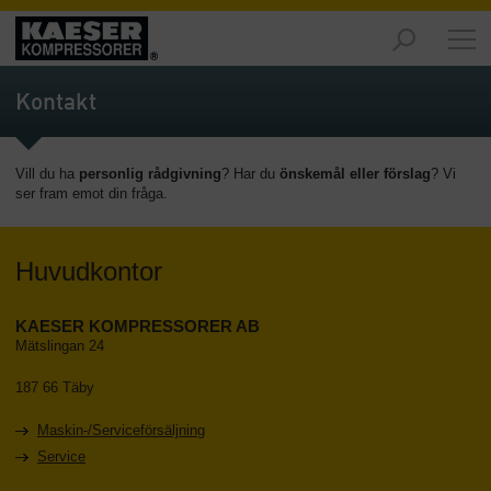
Marknader
-
Kontakt
Översikt
Produkter
Vill du ha
personlig rådgivning
? Har du
önskemål eller förslag
? Vi
-
ser fram emot din fråga.
Översikt
Lösningar
Huvudkontor
-
Översikt
KAESER KOMPRESSORER AB
Service
Mätslingan 24
-
Översikt
187 66 Täby
Maskin-/Serviceförsäljning
Företaget
-
Service
Översikt