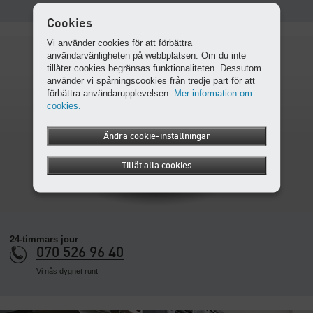
Cookies
Vi använder cookies för att förbättra
användarvänligheten på webbplatsen. Om du inte
tillåter cookies begränsas funktionaliteten. Dessutom
använder vi spårningscookies från tredje part för att
förbättra användarupplevelsen.
Mer information om
cookies.
Ändra cookie-inställningar
Tillåt alla cookies
24-timmars jour
070 526 96 40
Vi nås dygnet runt