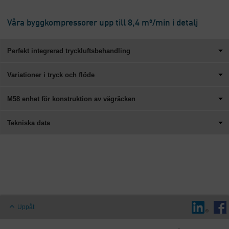
Våra byggkompressorer upp till 8,4 m³/min i detalj
Perfekt integrerad tryckluftsbehandling
Variationer i tryck och flöde
M58 enhet för konstruktion av vägräcken
Tekniska data
Uppåt