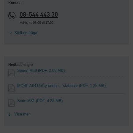
Kontakt
08-544 443 30
Må-fr, kl. 08:00 till 17:00
Ställ en fråga
Nedladdningar
Serien M59
(PDF, 2.08 MB)
MOBILAIR Utility-serien – stationär
(PDF, 1.35 MB)
Serie M81
(PDF, 4.28 MB)
Visa mer