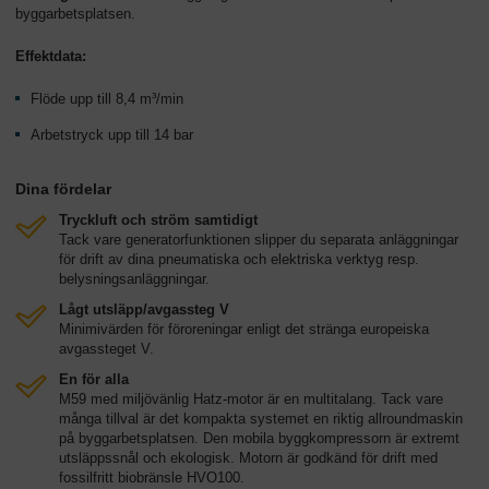
byggarbetsplatsen.
Effektdata:
Flöde upp till 8,4 m³/min
Arbetstryck upp till 14 bar
Dina fördelar
Tryckluft och ström samtidigt
Tack vare generatorfunktionen slipper du separata anläggningar
för drift av dina pneumatiska och elektriska verktyg resp.
belysningsanläggningar.
Lågt utsläpp/avgassteg V
Minimivärden för föroreningar enligt det stränga europeiska
avgassteget V.
En för alla
M59 med miljövänlig Hatz-motor är en multitalang. Tack vare
många tillval är det kompakta systemet en riktig allroundmaskin
på byggarbetsplatsen. Den mobila byggkompressorn är extremt
utsläppssnål och ekologisk. Motorn är godkänd för drift med
fossilfritt biobränsle HVO100.