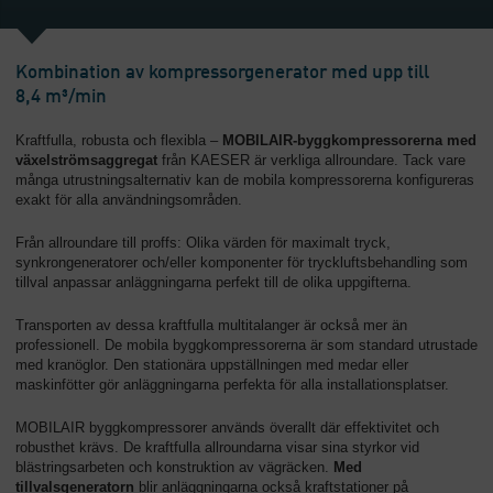
Kombination av kompressorgenerator med upp till
8,4 m³/min
Kraftfulla, robusta och flexibla –
MOBILAIR-byggkompressorerna med
växelströmsaggregat
från KAESER är verkliga allroundare. Tack vare
många utrustningsalternativ kan de mobila kompressorerna konfigureras
exakt för alla användningsområden.
Från allroundare till proffs: Olika värden för maximalt tryck,
synkrongeneratorer och/eller komponenter för tryckluftsbehandling som
tillval anpassar anläggningarna perfekt till de olika uppgifterna.
Transporten av dessa kraftfulla multitalanger är också mer än
professionell. De mobila byggkompressorerna är som standard utrustade
med kranöglor. Den stationära uppställningen med medar eller
maskinfötter gör anläggningarna perfekta för alla installationsplatser.
MOBILAIR byggkompressorer används överallt där effektivitet och
robusthet krävs. De kraftfulla allroundarna visar sina styrkor vid
blästringsarbeten och konstruktion av vägräcken.
Med
tillvalsgeneratorn
blir anläggningarna också kraftstationer på