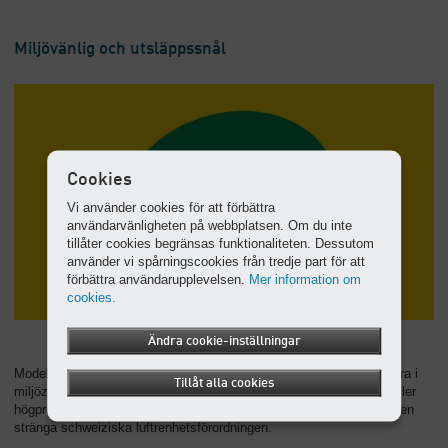
Miljövänlig och utsläppssnål
Cookies
Vi använder cookies för att förbättra
användarvänligheten på webbplatsen. Om du inte
tillåter cookies begränsas funktionaliteten. Dessutom
använder vi spårningscookies från tredje part för att
förbättra användarupplevelsen.
Mer information om
cookies.
Ändra cookie-inställningar
Modellerna i M59, M65 och M82 är certifierade för ren luft – inte bara i
Tillåt alla cookies
miljözoner – enligt EU-direktiv 2016/1628, steg V. Dessutom uppfyller
högpresterande allroundmaskiner med standarddieselpartikelfilter den
stränga schweiziska luftrenhetsförordningen.