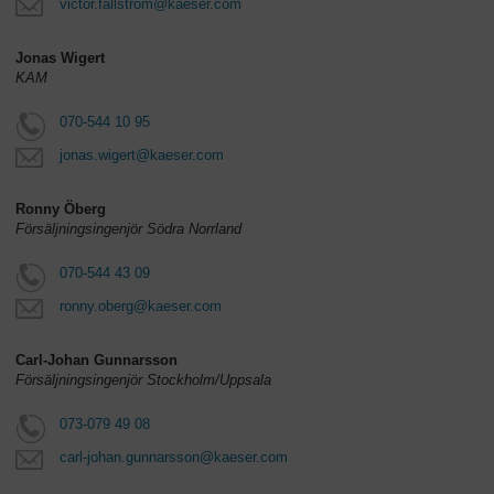
victor.fallstrom@kaeser.com
Jonas Wigert
KAM
070-544 10 95
jonas.wigert@kaeser.com
Ronny Öberg
Försäljningsingenjör Södra Norrland
070-544 43 09
ronny.oberg@kaeser.com
Carl-Johan Gunnarsson
Försäljningsingenjör Stockholm/Uppsala
073-079 49 08
carl-johan.gunnarsson@kaeser.com