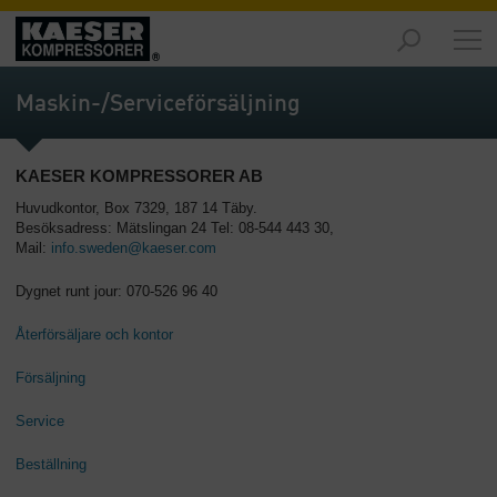
Marknader
-
Maskin-/Serviceförsäljning
Översikt
Produkter
KAESER KOMPRESSORER AB
-
Översikt
Huvudkontor, Box 7329, 187 14 Täby.
Besöksadress: Mätslingan 24 Tel: 08-544 443 30,
Mail:
info.sweden@kaeser.com
Lösningar
-
Dygnet runt jour: 070-526 96 40
Översikt
Återförsäljare och kontor
Service
-
Försäljning
Översikt
Service
Företaget
-
Beställning
Översikt