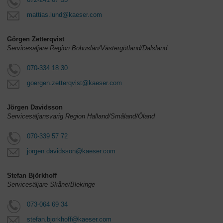
mattias.lund@kaeser.com
Görgen Zetterqvist
Servicesäljare Region Bohuslän/Västergötland/Dalsland
070-334 18 30
goergen.zetterqvist@kaeser.com
Jörgen Davidsson
Servicesäljansvarig Region Halland/Småland/Öland
070-339 57 72
jorgen.davidsson@kaeser.com
Stefan Björkhoff
Servicesäljare Skåne/Blekinge
073-064 69 34
stefan.bjorkhoff@kaeser.com