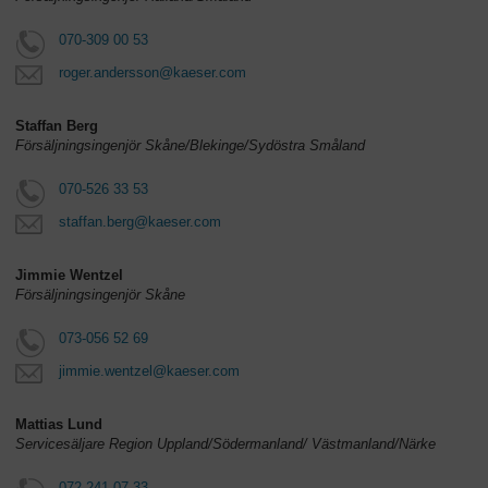
070-309 00 53
roger.andersson@kaeser.com
Staffan Berg
Försäljningsingenjör Skåne/Blekinge/Sydöstra Småland
070-526 33 53
staffan.berg@kaeser.com
Jimmie Wentzel
Försäljningsingenjör Skåne
073-056 52 69
jimmie.wentzel@kaeser.com
Mattias Lund
Servicesäljare Region Uppland/Södermanland/ Västmanland/Närke
072-241 07 33