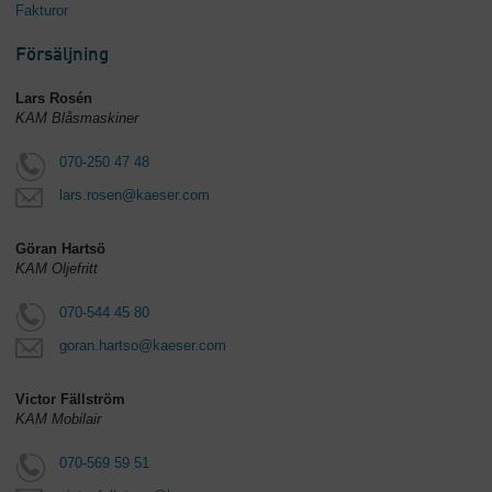
Fakturor
Försäljning
Lars Rosén
KAM Blåsmaskiner
070-250 47 48
lars.rosen@kaeser.com
Göran Hartsö
KAM Oljefritt
070-544 45 80
goran.hartso@kaeser.com
Victor Fällström
KAM Mobilair
070-569 59 51