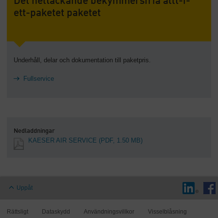
Det heltäckande bekymmersfria allt-i-
ett-paketet paketet
Underhåll, delar och dokumentation till paketpris.
Fullservice
Nedladdningar
KAESER AIR SERVICE
(PDF, 1.50 MB)
Uppåt
Rättsligt
Dataskydd
Användningsvillkor
Visselblåsning