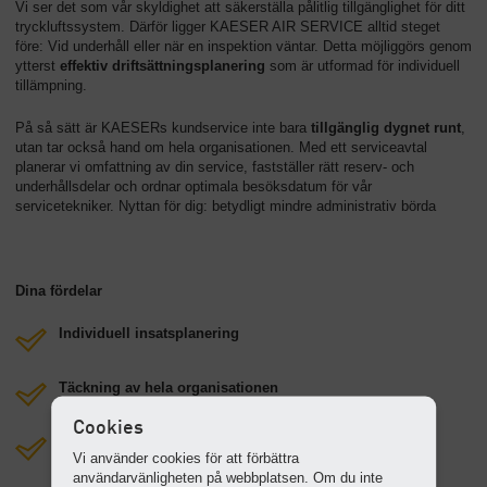
Vi ser det som vår skyldighet att säkerställa pålitlig tillgänglighet för ditt
tryckluftssystem. Därför ligger KAESER AIR SERVICE alltid steget
före: Vid underhåll eller när en inspektion väntar. Detta möjliggörs genom
ytterst
effektiv driftsättningsplanering
som är utformad för individuell
tillämpning.
På så sätt är KAESERs kundservice inte bara
tillgänglig dygnet runt
,
utan tar också hand om hela organisationen. Med ett serviceavtal
planerar vi omfattning av din service, fastställer rätt reserv- och
underhållsdelar och ordnar optimala besöksdatum för vår
servicetekniker. Nyttan för dig: betydligt mindre administrativ börda
Dina fördelar
Individuell insatsplanering
Täckning av hela organisationen
Cookies
Kontinuerlig optimering av tryckluftssystemet
Vi använder cookies för att förbättra
användarvänligheten på webbplatsen. Om du inte