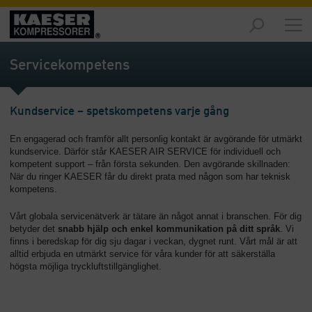
Marknader
-
Servicekompetens
Översikt
Produkter
Kundservice – spetskompetens varje gång
-
Översikt
En engagerad och framför allt personlig kontakt är avgörande för utmärkt
kundservice. Därför står KAESER AIR SERVICE för individuell och
Lösningar
kompetent support – från första sekunden. Den avgörande skillnaden:
-
När du ringer KAESER får du direkt prata med någon som har teknisk
Översikt
kompetens.
Service
Vårt globala servicenätverk är tätare än något annat i branschen. För dig
betyder det
snabb hjälp och enkel kommunikation på ditt språk
. Vi
-
finns i beredskap för dig sju dagar i veckan, dygnet runt. Vårt mål är att
Översikt
alltid erbjuda en utmärkt service för våra kunder för att säkerställa
högsta möjliga tryckluftstillgänglighet.
Företaget
-
Översikt