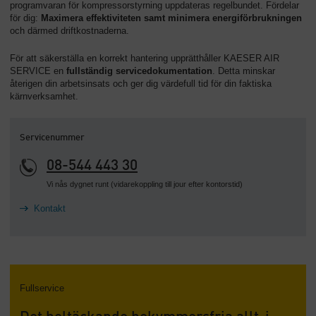
programvaran för kompressorstyrning uppdateras regelbundet. Fördelar
för dig:
Maximera effektiviteten samt minimera energiförbrukningen
och därmed driftkostnaderna.
För att säkerställa en korrekt hantering upprätthåller KAESER AIR
SERVICE en
fullständig servicedokumentation
. Detta minskar
återigen din arbetsinsats och ger dig värdefull tid för din faktiska
kärnverksamhet.
Servicenummer
08-544 443 30
Vi nås dygnet runt (vidarekoppling till jour efter kontorstid)
Kontakt
Fullservice