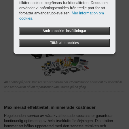
tillåter cookies begränsas funktionaliteten. Dessutom
använder vi spårningscookies från tredje part för att
förbättra användarupplevelsen.
Mer information om
cookies.
Ändra cookie-inställningar
Tillåt alla cookies
Allt snabbt på plats: Kaeser-servicebilarna har ett omfattande sortiment av underhålls-
och reservdelar så att reparationer kan utföras på en gång.
Maximerad effektivitet, minimerade kostnader
Regelbunden service av våra kvalificerade specialister garanterar
kontinuerlig optimering av hela tryckluftsförsörjningen. Din station
kommer att hållas uppdaterad med den senaste tekniken och