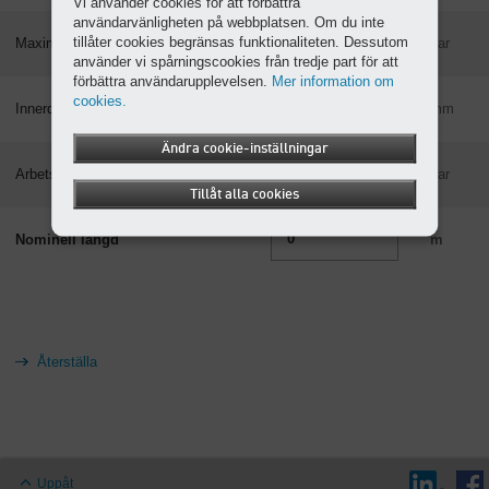
Vi använder cookies för att förbättra
användarvänligheten på webbplatsen. Om du inte
tillåter cookies begränsas funktionaliteten. Dessutom
Maximalt tryckfall
bar
använder vi spårningscookies från tredje part för att
förbättra användarupplevelsen.
Mer information om
cookies.
Innerdiameter för rörledning
mm
Ändra cookie-inställningar
Arbetstryck absolut
bar
Tillåt alla cookies
Nominell längd
m
Uppåt