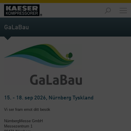
Marknader
-
GaLaBau
Översikt
Produkter
-
Översikt
Lösningar
-
Översikt
Service
-
15. - 18. sep 2026, Nürnberg Tyskland
Översikt
Vi ser fram emot ditt besök
Företaget
NürnbergMesse GmbH
-
Messezentrum 1
Översikt