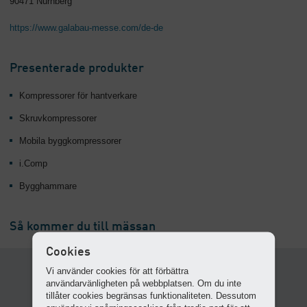
90471 Nürnberg
https://www.galabau-messe.com/de-de
Presenterade produkter
Kompressorer för hantverkare
Skruvkompressorer
Mobila byggkompressorer
i.Comp
Bygghammare
Så kommer du till mässan
Cookies
Vi använder cookies för att förbättra
användarvänligheten på webbplatsen. Om du inte
tillåter cookies begränsas funktionaliteten. Dessutom