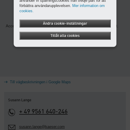
använder vi spårningscookies från tredje part för att
förbättra användarupplevelsen.
Mer information om
cookies.
Ändra cookie-inställningar
Acceptera cookies och ladda om sidan för att se det här innehållet.
Tillåt alla cookies
Till vägbeskrivningen i Google Maps
Susann Lange
+ 49 9561 640-246
susann.lange@kaeser.com