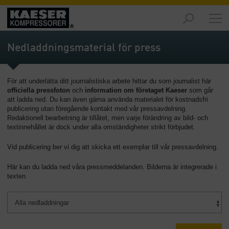
Marknader
-
Nedladdningsmaterial för press
Översikt
Produkter
För att underlätta ditt journalistiska arbete hittar du som journalist här
-
officiella pressfoton
och
information om företaget Kaeser
som går
Översikt
att ladda ned. Du kan även gärna använda materialet för kostnadsfri
publicering utan föregående kontakt med vår pressavdelning.
Lösningar
Redaktionell bearbetning är tillåtet, men varje förändring av bild- och
-
textinnehållet är dock under alla omständigheter strikt förbjudet.
Översikt
Vid publicering ber vi dig att skicka ett exemplar till vår pressavdelning.
Service
Här kan du ladda ned våra pressmeddelanden. Bilderna är integrerade i
-
texten.
Översikt
Företaget
-
Översikt