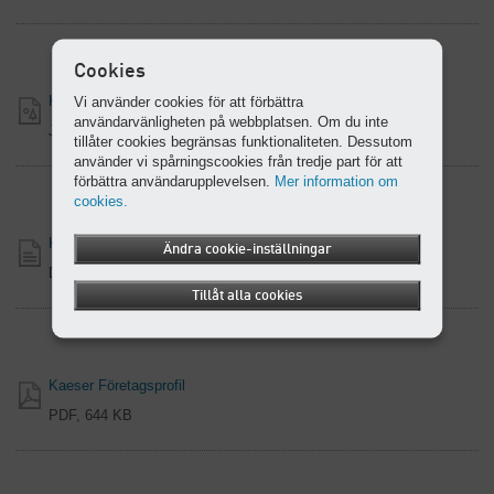
Cookies
Kaeser framifrån vänster
Vi använder cookies för att förbättra
användarvänligheten på webbplatsen. Om du inte
JPG, 1.17 MB
tillåter cookies begränsas funktionaliteten. Dessutom
använder vi spårningscookies från tredje part för att
förbättra användarupplevelsen.
Mer information om
cookies.
Kaeser Företagsprofil
Ändra cookie-inställningar
DOCX, 775 KB
Tillåt alla cookies
Kaeser Företagsprofil
PDF, 644 KB