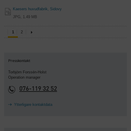
Kaesers huvudfabrik, Sidovy
JPG, 1.49 MB
1
2
Presskontakt
Torbjörn Forssén-Holst
Operation manager
076-119 32 52
Ytterligare kontaktdata