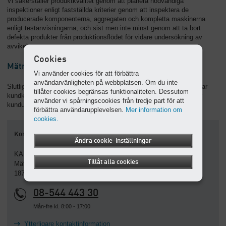
Vi säkerställer produktkvalitet genom att planera nödvändiga
inspektioner enligt fastställda kriterier genom att inspektera de
producerade komponenterna, aggregaten och kompletta maskinerna
enligt testanvisningarna, och sist men inte minst genom att ta bort
defekta produkter från produktionsflödet för vidare undersökning av
avvikelser.
Cookies
Mätning av kundnöjdhet
Vi använder cookies för att förbättra
användarvänligheten på webbplatsen. Om du inte
Slutligen förklarar processen Mätning av kundnöjdhet hur vi granskar
tillåter cookies begränsas funktionaliteten. Dessutom
kundklagomål och produktövervakning samt skapar och analyserar
använder vi spårningscookies från tredje part för att
kundundersökningar.
förbättra användarupplevelsen.
Mer information om
cookies.
Kontakt
Ändra cookie-inställningar
KAESER Kompressorer AB
Tillåt alla cookies
Mätslingan 24
187 14 Täby
08-544 443 30
Mån-fre kl. 8:00 - 17:00
Ytterligare kontaktinformation