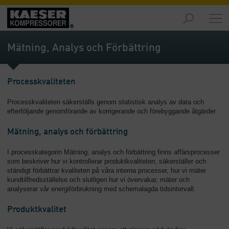
Marknader
-
Mätning, Analys och Förbättring
Översikt
Produkter
Processkvaliteten
-
Översikt
Processkvaliteten säkerställs genom statistisk analys av data och
efterföljande genomförande av korrigerande och förebyggande åtgärder
Lösningar
-
Mätning, analys och förbättring
Översikt
I processkategorin Mätning, analys och förbättring finns affärsprocesser
Service
som beskriver hur vi kontrollerar produktkvaliteten, säkerställer och
-
ständigt förbättrar kvaliteten på våra interna processer, hur vi mäter
kundtillfredsställelse och slutligen hur vi övervakar, mäter och
Översikt
analyserar vår energiförbrukning med schemalagda tidsintervall.
Företaget
Produktkvalitet
-
Översikt