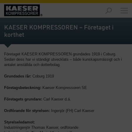
Marknader
-
KAESER KOMPRESSOREN – Företaget i
Översikt
korthet
Produkter
-
Företaget KAESER KOMPRESSOREN grundades 1919 i Coburg.
Översikt
Sedan dess har vi ständigt utvecklats – både kunskapsmässigt och i
antalet anställda och dotterbolag.
Lösningar
-
Grundades /år:
Coburg 1919
Översikt
Företagsbeteckning:
Kaeser Kompressoren SE
Service
-
Företagets grundare:
Carl Kaeser d.ä.
Översikt
Ordförande för styrelsen:
Ingenjör (FH) Carl Kaeser
Företaget
Styrelseledamot:
-
Industriingenjör Thomas Kaeser, ordförande
Översikt