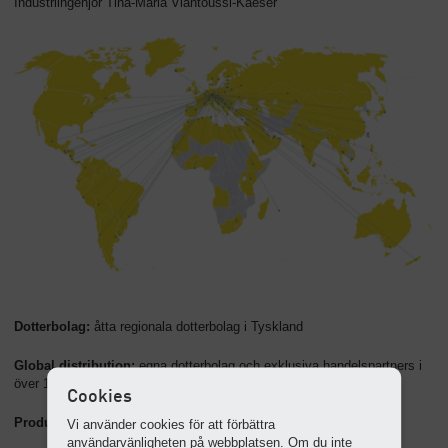
Industriingenjör Tina-Maria Vlantoussi-Kaeser
Dotterbolag:
åtta regionala dotterbolag i Tyskland
Global distribution:
egna dotterbolag och exklusiva handelspartners i
över 140 länder
Cookies
Produktionsplatser:
Coburg (huvudfabrik), Gera och Göttingen
Vi använder cookies för att förbättra
användarvänligheten på webbplatsen. Om du inte