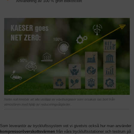
Användning av 100 % grön elektricitet
Netto noll innebär att alla utsläpp av växthusgaser som orsakas tas bort från
atmosfären med hjälp av reduceringsåtgärder.
Som leverantör av tryckluftssystem vet vi givetvis också hur man använder
kompressoröverskottsvärmen
från våra tryckluftsstationer och testrum på