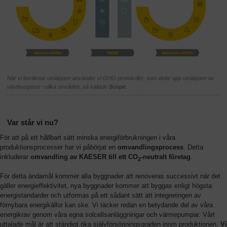
När vi beräknar utsläppen använder vi GHG-protokollet, som delar upp utsläppen av
växthusgaser i olika områden, så kallade
Scope
.
Var står vi nu?
För att på ett hållbart sätt minska energiförbrukningen i våra
produktionsprocesser har vi påbörjat en
omvandlingsprocess
. Detta
inkluderar
omvandling av KAESER till ett CO
-neutralt företag
.
2
För detta ändamål kommer alla byggnader att renoveras successivt när det
gäller energieffektivitet, nya byggnader kommer att byggas enligt högsta
energistandarder och utformas på ett sådant sätt att integreringen av
förnybara energikällor kan ske. Vi täcker redan en betydande del av våra
energikrav genom våra egna solcellsanläggningar och värmepumpar. Vårt
uttalade mål är att ständigt öka självförsörjningsgraden inom produktionen.
Vi