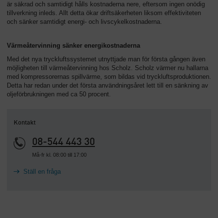
är säkrad och samtidigt hålls kostnaderna nere, eftersom ingen onödig
tillverkning inleds. Allt detta ökar driftsäkerheten liksom effektiviteten
och sänker samtidigt energi- och livscykelkostnaderna.
Värmeåtervinning sänker energikostnaderna
Med det nya tryckluftssystemet utnyttjade man för första gången även
möjligheten till värmeåtervinning hos Scholz. Scholz värmer nu hallarna
med kompressorernas spillvärme, som bildas vid tryckluftsproduktionen.
Detta har redan under det första användningsåret lett till en sänkning av
oljeförbrukningen med ca 50 procent.
Kontakt
08-544 443 30
Må-fr kl. 08:00 till 17:00
Ställ en fråga