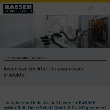
Marknader
-
Översikt
Produkter
-
Översikt
Lösningar
Horst Scholz GmbH och Co. KG
-
Översikt
Avancerad tryckluft för avancerade
produkter
Service
-
Översikt
Företaget
-
I enlighet med Industrie 4.0 levererar KAESER
Översikt
tryckluft till Horst Scholz GmbH & Co. KG genom ett