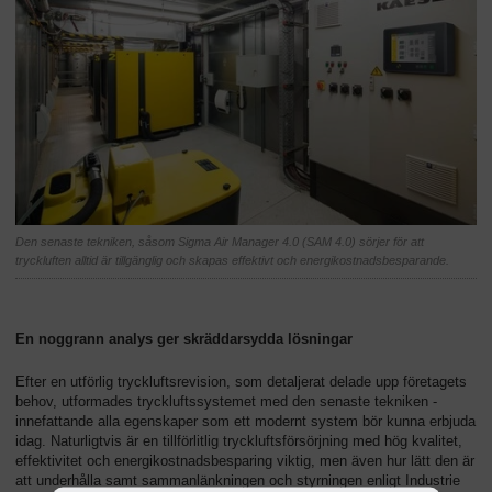
Den senaste tekniken, såsom Sigma Air Manager 4.0 (SAM 4.0) sörjer för att
tryckluften alltid är tillgänglig och skapas effektivt och energikostnadsbesparande.
En noggrann analys ger skräddarsydda lösningar
Efter en utförlig tryckluftsrevision, som detaljerat delade upp företagets
behov, utformades tryckluftssystemet med den senaste tekniken -
innefattande alla egenskaper som ett modernt system bör kunna erbjuda
idag. Naturligtvis är en tillförlitlig tryckluftsförsörjning med hög kvalitet,
effektivitet och energikostnadsbesparing viktig, men även hur lätt den är
att underhålla samt sammanlänkningen och styrningen enligt Industrie