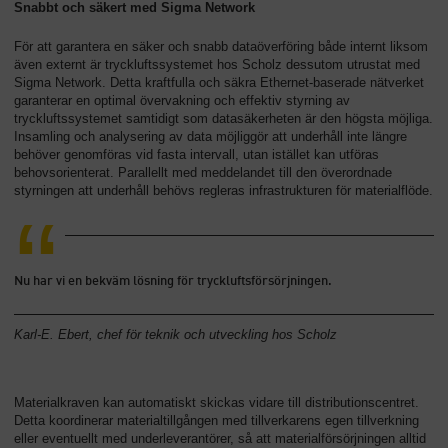
Snabbt och säkert med Sigma Network
För att garantera en säker och snabb dataöverföring både internt liksom
även externt är tryckluftssystemet hos Scholz dessutom utrustat med
Sigma Network. Detta kraftfulla och säkra Ethernet-baserade nätverket
garanterar en optimal övervakning och effektiv styrning av
tryckluftssystemet samtidigt som datasäkerheten är den högsta möjliga.
Insamling och analysering av data möjliggör att underhåll inte längre
behöver genomföras vid fasta intervall, utan istället kan utföras
behovsorienterat. Parallellt med meddelandet till den överordnade
styrningen att underhåll behövs regleras infrastrukturen för materialflöde.
Nu har vi en bekväm lösning för tryckluftsförsörjningen.
Karl-E. Ebert, chef för teknik och utveckling hos Scholz
Materialkraven kan automatiskt skickas vidare till distributionscentret.
Detta koordinerar materialtillgången med tillverkarens egen tillverkning
eller eventuellt med underleverantörer, så att materialförsörjningen alltid