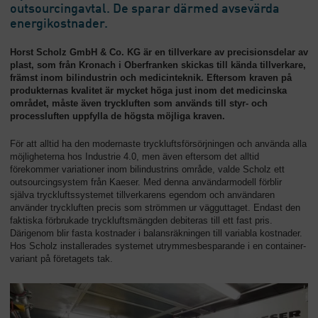
outsourcingavtal. De sparar därmed avsevärda
energikostnader.
Horst Scholz GmbH & Co. KG är en tillverkare av precisionsdelar av
plast, som från Kronach i Oberfranken skickas till kända tillverkare,
främst inom bilindustrin och medicinteknik. Eftersom kraven på
produkternas kvalitet är mycket höga just inom det medicinska
området, måste även tryckluften som används till styr- och
processluften uppfylla de högsta möjliga kraven.
För att alltid ha den modernaste tryckluftsförsörjningen och använda alla
möjligheterna hos Industrie 4.0, men även eftersom det alltid
förekommer variationer inom bilindustrins område, valde Scholz ett
outsourcingsystem från Kaeser. Med denna användarmodell förblir
själva tryckluftssystemet tillverkarens egendom och användaren
använder tryckluften precis som strömmen ur vägguttaget. Endast den
faktiska förbrukade tryckluftsmängden debiteras till ett fast pris.
Därigenom blir fasta kostnader i balansräkningen till variabla kostnader.
Hos Scholz installerades systemet utrymmesbesparande i en container-
variant på företagets tak.